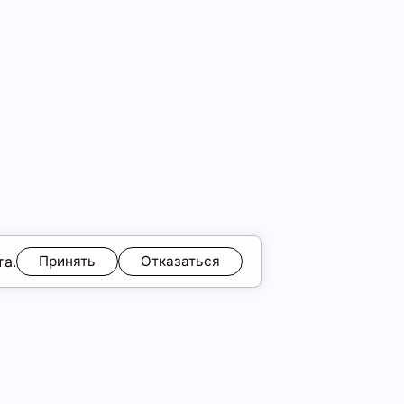
та.
Принять
Отказаться