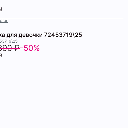
Ы
алог
ка для девочки 72453719\25
453719\25
890 ₽
-50%
й