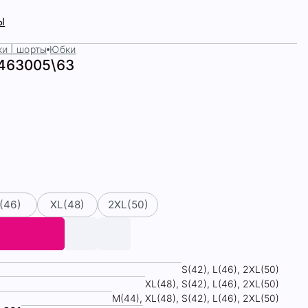
Ы
и | шорты
Юбки
463005\63
(46)
XL(48)
2XL(50)
S(42), L(46), 2XL(50)
XL(48), S(42), L(46), 2XL(50)
М(44), XL(48), S(42), L(46), 2XL(50)