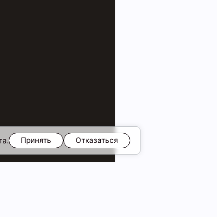
та.
Принять
Отказаться