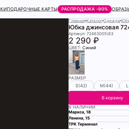
РКИ
ПОДАРОЧНЫЕ КАРТЫ
РАСПРОДАЖА -90%
ОБРАЗ
Главная
Каталог
Одежда
Юбк
Юбка джинсовая 72
Артикул: 72463005\63
2 290 ₽
ЦВЕТ:
Синий
РАЗМЕР
S(42)
М(44)
L
В корзину
В НАЛИЧИИ
Маркса, 18
Ленина, 15
ТРК Терминал