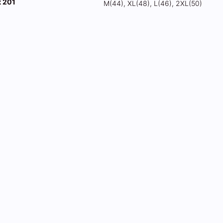
к 201
М(44), XL(48), L(46), 2XL(50)