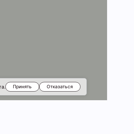
та.
Принять
Отказаться