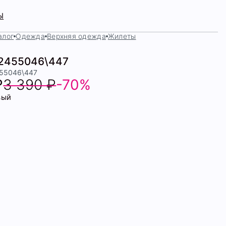
Ы
алог
Одежда
Верхняя одежда
Жилеты
2455046\447
455046\447
₽
3 390 ₽
-70%
вый