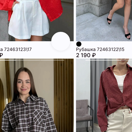
а 72463123\17
Рубашка 72463122\15
 ₽
2 190 ₽