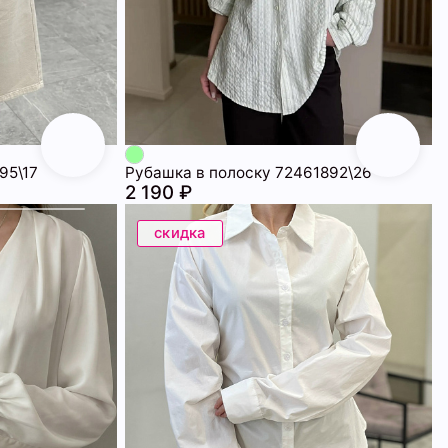
95\17
Рубашка в полоску 72461892\26
2 190 ₽
скидка