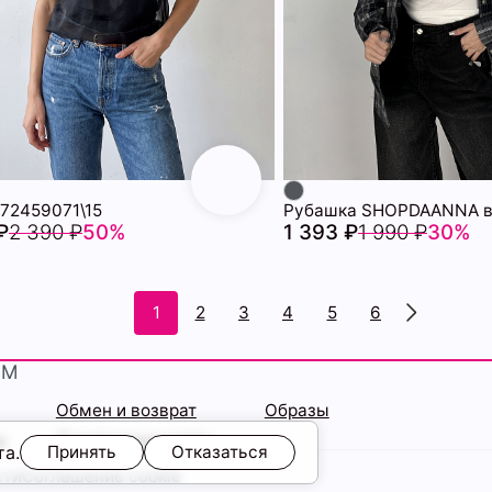
 72459071\15
₽
2 390 ₽
50%
1 393 ₽
1 990 ₽
30%
1
2
3
4
5
6
ЯМ
Обмен и возврат
Образы
ы
Подарочные карты
та.
Принять
Отказаться
сти
Соглашение cookie