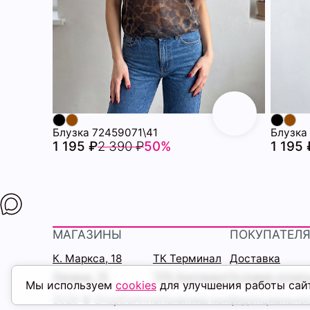
Блузка 72459071\41
Блузка
1 195 ₽
2 390 ₽
50%
1 195 
МАГАЗИНЫ
ПОКУПАТЕЛ
К. Маркса, 18
ТК Терминал
Доставка
Ленина, 15
ТРК Континент
Условия оплат
Мы используем
cookies
для улучшения работы сай
2026 © ShopDaAnna
Политика конфиденциально