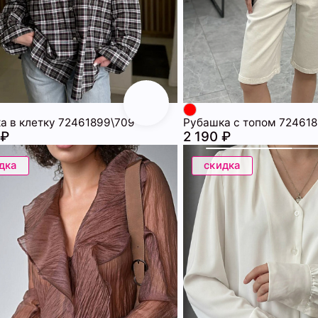
а в клетку 72461899\709
Рубашка с топом 724618
 ₽
2 190 ₽
дка
скидка