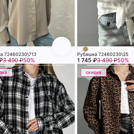
а 72460230\713
Рубашка 72460230\25
₽
3 490 ₽
50%
1 745 ₽
3 490 ₽
50%
дка
скидка