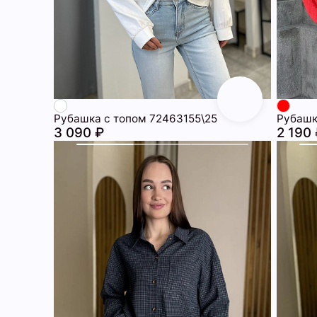
Рубашка с топом 72463155\25
Рубашк
3 090 ₽
2 190