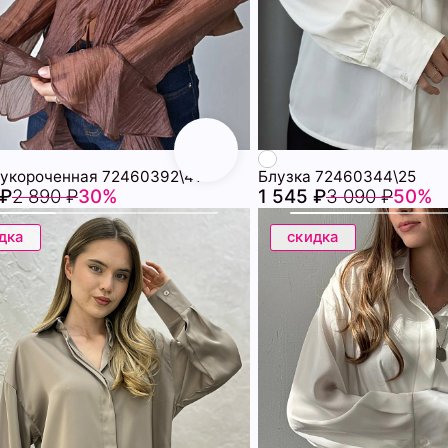
 укороченная 72460392\41
Блузка 72460344\25
 ₽
2 890 ₽
30%
1 545 ₽
3 090 ₽
50%
дка
скидка