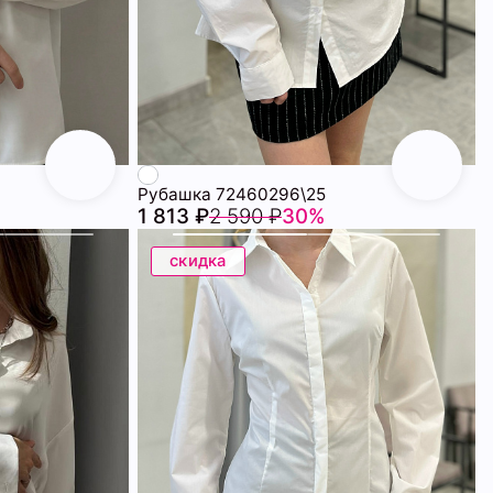
Рубашка 72460296\25
1 813 ₽
2 590 ₽
30%
скидка