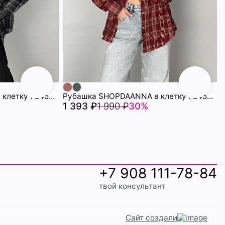
Рубашка SHOPDAANNA в клетку 72459023\1008
Рубашка SHOPDAANNA в клетку 72459019\428
1 393 ₽
1 990 ₽
30%
+7 908 111-78-84
твой консультант
Сайт создали