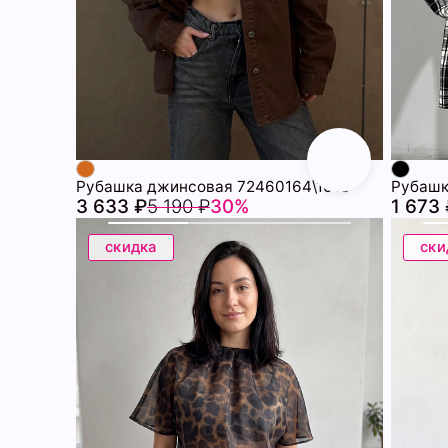
Рубашка джинсовая 72460164\1013
Рубашк
3 633 ₽
5 190 ₽
30%
1 673
скидка
ски