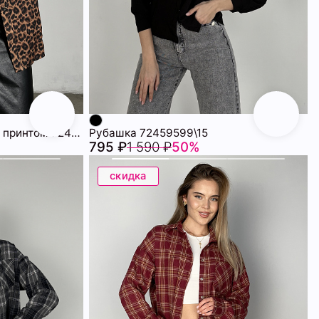
Рубашка с леопардовым принтом 72459768\41
Рубашка 72459599\15
795 ₽
1 590 ₽
50%
скидка