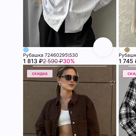
Рубашка 72460295\530
Рубашк
1 813 ₽
2 590 ₽
30%
1 745 
скидка
ски