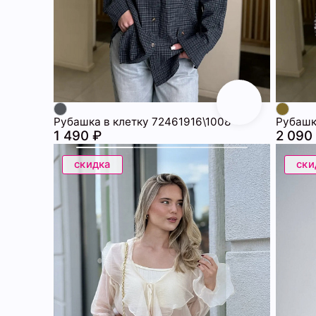
Рубашка в клетку 72461916\1008
Рубашк
1 490 ₽
2 090
скидка
ски