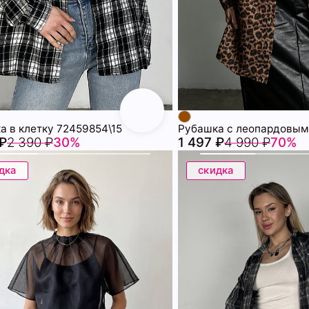
а в клетку 72459854\15
 ₽
2 390 ₽
30%
1 497 ₽
4 990 ₽
70%
дка
скидка