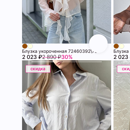
Блузка укороченная 72460392\751
Блузка
2 023 ₽
2 890 ₽
30%
2 023
скидка
ски