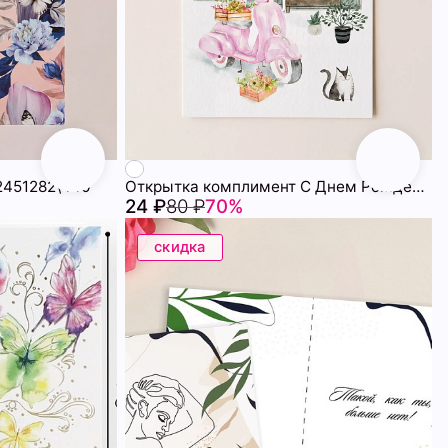
2451282\440
Открытка комплимент С Днем Рождения! 72451281\25
24 ₽
80 ₽
70%
скидка