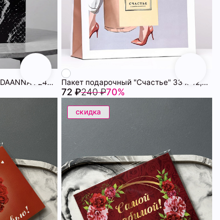
Пакет подарочный SHOPDAANNA 72459504\7
Пакет подарочный "Счастье" 33 х 42,5 х 10 см 72451537\35
72 ₽
240 ₽
70%
скидка