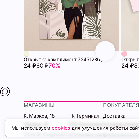
Открытка комплимент 72451280\19
Открыт
24 ₽
80 ₽
70%
24 ₽
8
МАГАЗИНЫ
ПОКУПАТЕЛ
К. Маркса, 18
ТК Терминал
Доставка
Ленина, 15
ТРК Континент
Условия оплат
Мы используем
cookies
для улучшения работы сай
2026 © ShopDaAnna
Политика конфиденциально