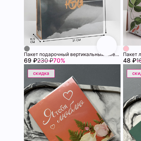
Пакет подарочный вертикальный «Мечты сбываются», L31 х 40 × 11.5 см 72451359\10
69 ₽
230 ₽
70%
48 ₽
1
скидка
ски