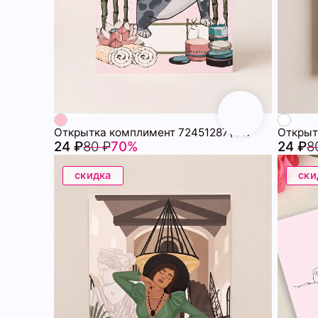
Открытка комплимент 72451287\447
Открыт
24 ₽
80 ₽
70%
24 ₽
8
скидка
ски