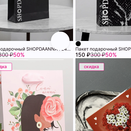
Пакет подарочный SHOPDAANNA 72459506\15
300 ₽
50%
150 ₽
300 ₽
50%
дка
скидка