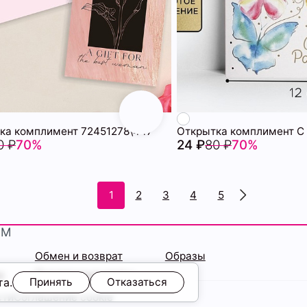
ка комплимент 72451278\447
0 ₽
70%
24 ₽
80 ₽
70%
1
2
3
4
5
ЯМ
Обмен и возврат
Образы
ы
Подарочные карты
та.
Принять
Отказаться
сти
Соглашение cookie