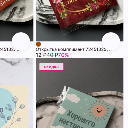
451327\17
Открытка комплимент 72451325\41
12 ₽
40 ₽
70%
скидка