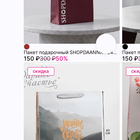
Пакет подарочный SHOPDAANNA 72459508\432
150 ₽
300 ₽
50%
150 ₽
скидка
ски