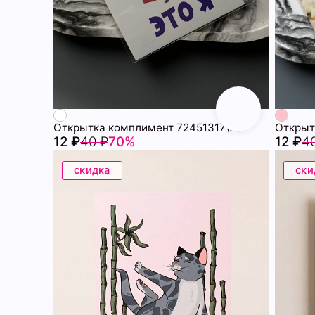
Открытка комплимент 72451317\25
Открыт
12 ₽
40 ₽
70%
12 ₽
4
скидка
ски