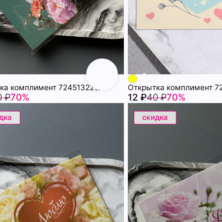
ка комплимент 72451322\6
Открытка комплимент 7
0 ₽
70%
12 ₽
40 ₽
70%
дка
скидка