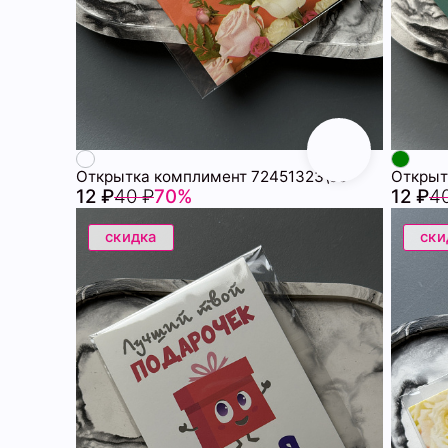
Открытка комплимент 72451323\56
Открыт
12 ₽
40 ₽
70%
12 ₽
4
скидка
ски