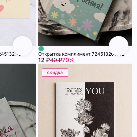
2451321\374
Открытка комплимент 72451320\442
12 ₽
40 ₽
70%
скидка