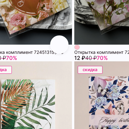
ка комплимент 72451315\748
Открытка комплимент 7
0 ₽
70%
12 ₽
40 ₽
70%
дка
скидка