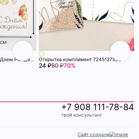
Открытка комплимент С Днем Рождения! 72451276\25
Открытка комплимент 72451275\19
24 ₽
80 ₽
70%
+7 908 111-78-84
твой консультант
Сайт создали