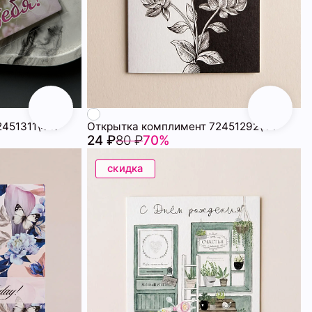
2451311\447
Открытка комплимент 72451292\44
24 ₽
80 ₽
70%
скидка