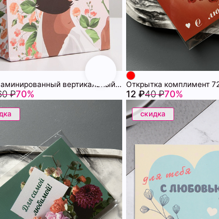
Пакет ламинированный вертикальный «Самой», 18 × 23 × 10 см 72451340\447
Открытка комплимент 72
60 ₽
70%
12 ₽
40 ₽
70%
дка
скидка