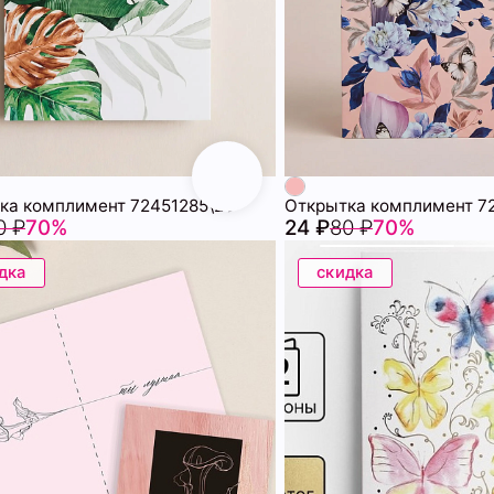
ка комплимент 72451285\25
Открытка комплимент 7
0 ₽
70%
24 ₽
80 ₽
70%
дка
скидка