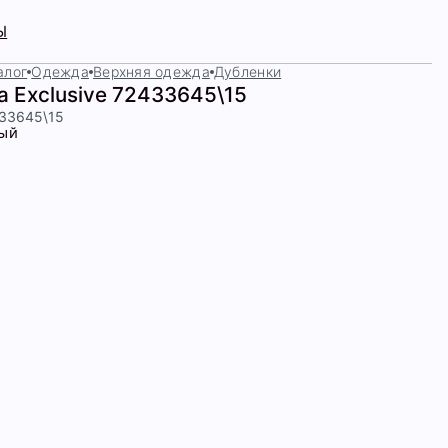
Ы
алог
Одежда
Верхняя одежда
Дубленки
а Exclusive 72433645\15
433645\15
ый