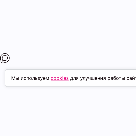
Мы используем
cookies
для улучшения работы сай
МАГАЗИНЫ
ПОКУПАТЕЛ
К. Маркса, 18
ТК Терминал
Доставка
Ленина, 15
ТРК Континент
Условия оплат