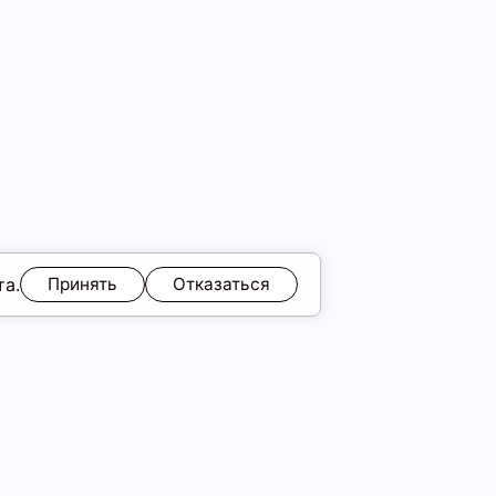
та.
Принять
Отказаться
ЯМ
Обмен и возврат
Образы
ы
Подарочные карты