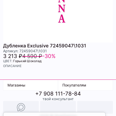
Дубленка Exclusive 72459047\1031
Артикул: 72459047\1031
3 213 ₽
4 590 ₽
-30%
ЦВЕТ:
Горький Шоколад
ОПИСАНИЕ
Магазины
Покупателям
+7 908 111-78-84
К. Маркса, 18
Доставка
твой консультант
Ленина, 15
Условия оплаты
ТК Терминал
Обмен и возврат
ТРК Континент
Подарочные карты
Образы
2026 © ShopDaAnna