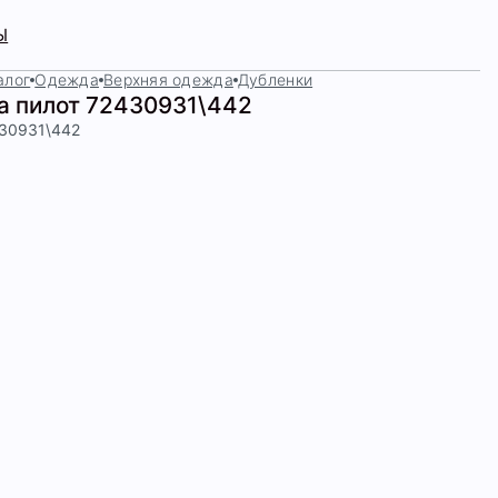
Ы
алог
Одежда
Верхняя одежда
Дубленки
а пилот 72430931\442
430931\442