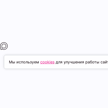
Мы используем
cookies
для улучшения работы сай
МАГАЗИНЫ
ПОКУПАТЕЛ
К. Маркса, 18
ТК Терминал
Доставка
Ленина, 15
ТРК Континент
Условия оплат