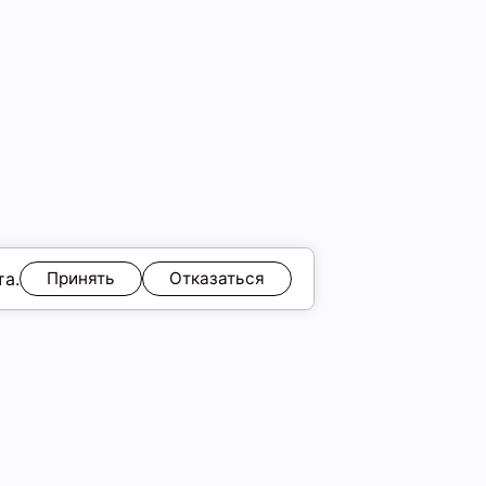
та.
Принять
Отказаться
ЯМ
Обмен и возврат
Образы
ы
Подарочные карты