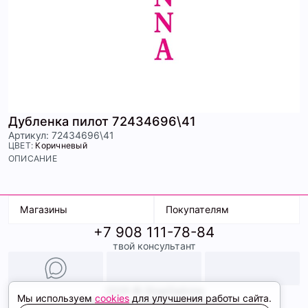
Дубленка пилот 72434696\41
Артикул: 72434696\41
ЦВЕТ:
Коричневый
ОПИСАНИЕ
Магазины
Покупателям
+7 908 111-78-84
К. Маркса, 18
Доставка
твой консультант
Ленина, 15
Условия оплаты
ТК Терминал
Обмен и возврат
ТРК Континент
Подарочные карты
Образы
2026 © ShopDaAnna
Мы используем
cookies
для улучшения работы сайта.
Политика конфиденциальности