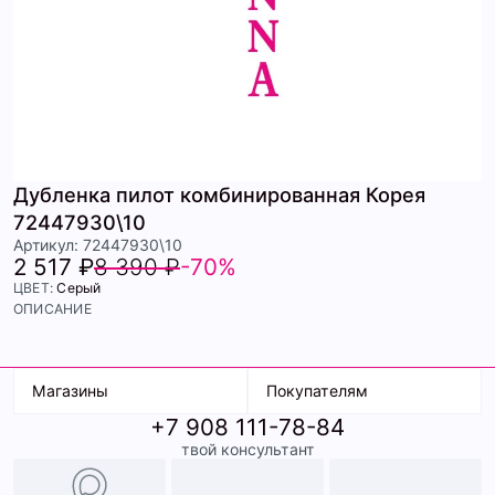
Дубленка пилот комбинированная Корея
72447930\10
Артикул: 72447930\10
2 517 ₽
8 390 ₽
-70%
ЦВЕТ:
Серый
ОПИСАНИЕ
Магазины
Покупателям
+7 908 111-78-84
К. Маркса, 18
Доставка
твой консультант
Ленина, 15
Условия оплаты
ТК Терминал
Обмен и возврат
ТРК Континент
Подарочные карты