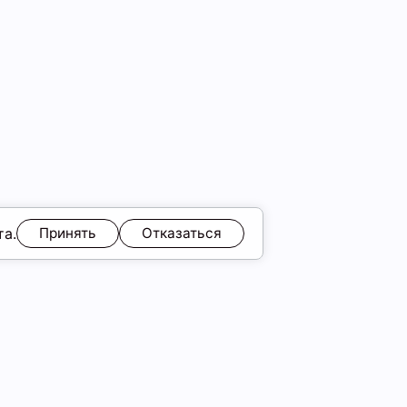
та.
Принять
Отказаться
ЯМ
Обмен и возврат
Образы
ы
Подарочные карты