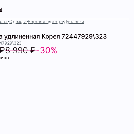
Ы
алог
Одежда
Верхняя одежда
Дубленки
а удлиненная Корея 72447929\323
447929\323
 ₽
8 990 ₽
-30%
чино