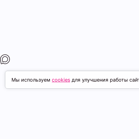
Мы используем
cookies
для улучшения работы сай
МАГАЗИНЫ
ПОКУПАТЕЛ
К. Маркса, 18
ТК Терминал
Доставка
Ленина, 15
ТРК Континент
Условия оплат