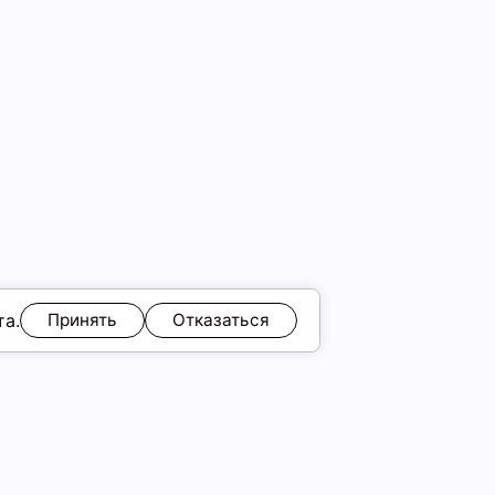
та.
Принять
Отказаться