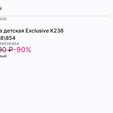
Ы
алог
 детская Exclusive К238
8\854
456638\854
90 ₽
-90%
вый