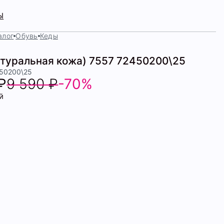
Ы
алог
Обувь
Кеды
атуральная кожа) 7557 72450200\25
450200\25
₽
9 590 ₽
-70%
й