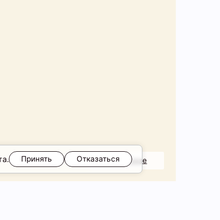
та.
Принять
Отказаться
ещё в образе