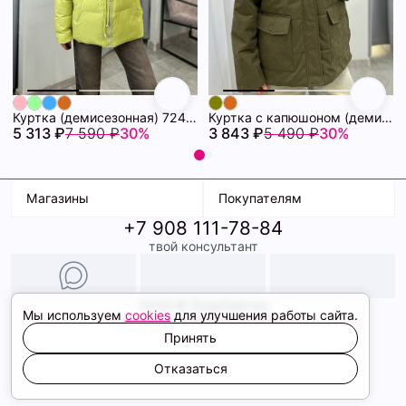
Куртка (демисезонная) 72462280\26
Куртка с капюшоном (демисезонная) 72462086\434
5 313 ₽
7 590 ₽
30%
3 843 ₽
5 490 ₽
30%
Магазины
Покупателям
+7 908 111-78-84
К. Маркса, 18
Доставка
твой консультант
Ленина, 15
Условия оплаты
ТК Терминал
Обмен и возврат
ТРК Континент
Подарочные карты
Образы
2026 © ShopDaAnna
Мы используем
cookies
для улучшения работы сайта.
Политика конфиденциальности
Соглашение cookie
Принять
Сайт создали
Отказаться