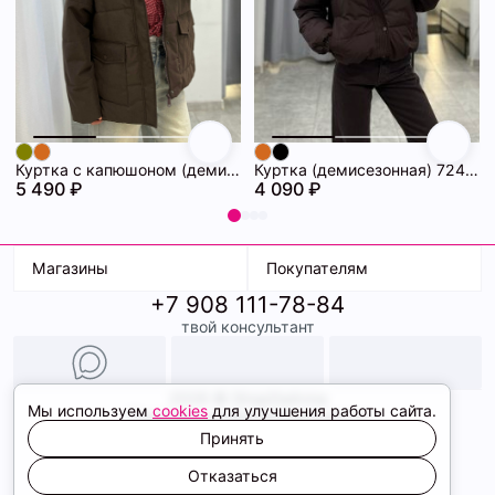
Куртка с капюшоном (демисезонная) 72462086\1013
Куртка (демисезонная) 72462069\1013
5 490 ₽
4 090 ₽
Магазины
Покупателям
+7 908 111-78-84
К. Маркса, 18
Доставка
твой консультант
Ленина, 15
Условия оплаты
ТК Терминал
Обмен и возврат
ТРК Континент
Подарочные карты
Образы
2026 © ShopDaAnna
Мы используем
cookies
для улучшения работы сайта.
Политика конфиденциальности
Соглашение cookie
Принять
Сайт создали
Отказаться