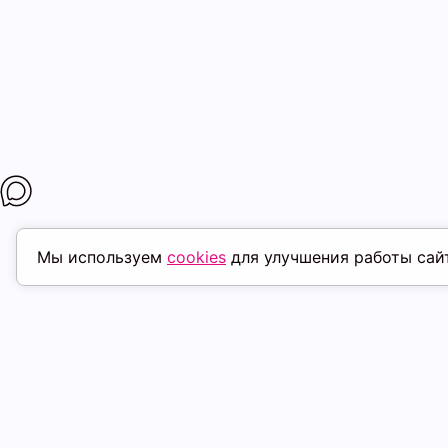
Мы используем
cookies
для улучшения работы сай
МАГАЗИНЫ
ПОКУПАТЕЛ
К. Маркса, 18
ТК Терминал
Доставка
Ленина, 15
ТРК Континент
Условия оплат