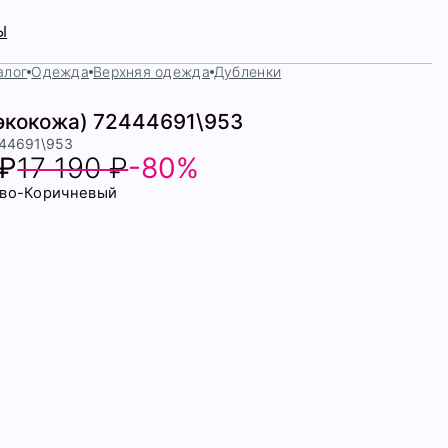
Ы
алог
Одежда
Верхняя одежда
Дубленки
(экокожа) 72444691\953
444691\953
 ₽
17 190 ₽
-80%
во-Коричневый