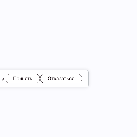
та.
Принять
Отказаться
ЯМ
Обмен и возврат
Образы
ы
Подарочные карты