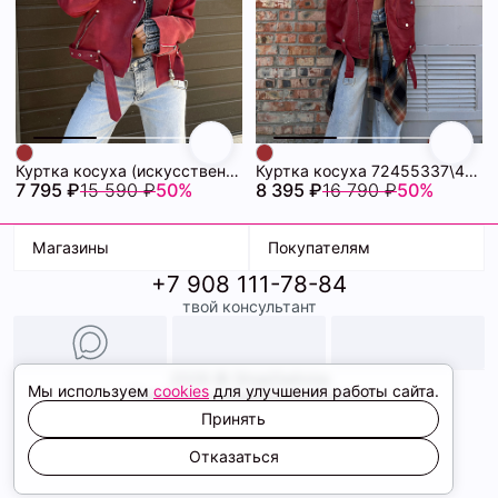
Куртка косуха (искусственная кожа) 72455340\432
Куртка косуха 72455337\432
7 795 ₽
15 590 ₽
50%
8 395 ₽
16 790 ₽
50%
Магазины
Покупателям
+7 908 111-78-84
К. Маркса, 18
Доставка
твой консультант
Ленина, 15
Условия оплаты
ТК Терминал
Обмен и возврат
ТРК Континент
Подарочные карты
Образы
2026 © ShopDaAnna
Мы используем
cookies
для улучшения работы сайта.
Политика конфиденциальности
Соглашение cookie
Принять
Сайт создали
Отказаться