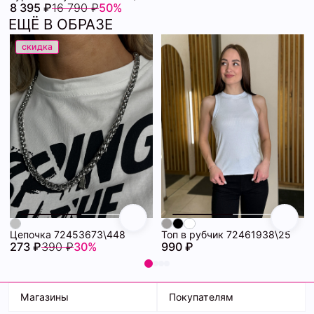
8 395 ₽
16 790 ₽
50%
ЕЩЁ В ОБРАЗЕ
скидка
Цепочка 72453673\448
Топ в рубчик 72461938\25
273 ₽
390 ₽
30%
990 ₽
Магазины
Покупателям