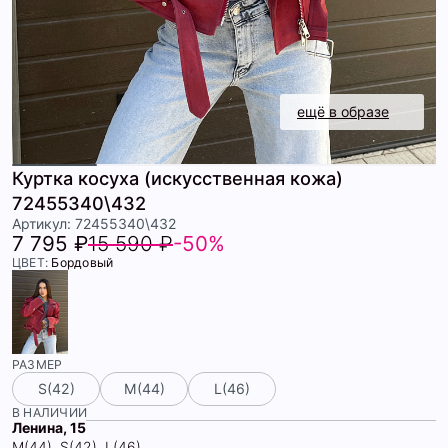
ещё в образе
Куртка косуха (искусственная кожа)
72455340\432
Артикул: 72455340\432
7 795 ₽
15 590 ₽
-50%
ЦВЕТ:
Бордовый
РАЗМЕР
S(42)
М(44)
L(46)
В НАЛИЧИИ
Ленина, 15
М(44), S(42), L(46)