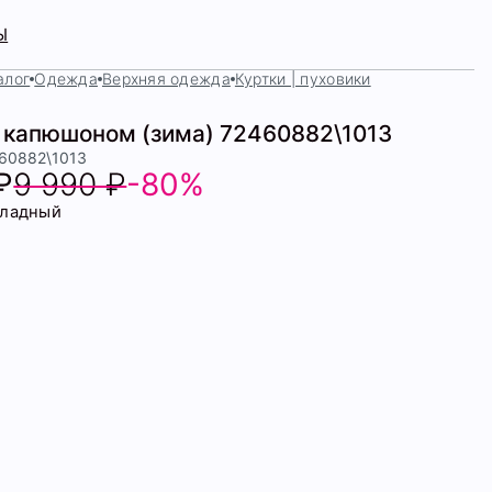
Ы
алог
Одежда
Верхняя одежда
Куртки | пуховики
с капюшоном (зима) 72460882\1013
460882\1013
₽
9 990 ₽
-80%
ладный