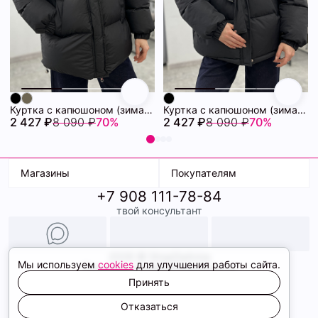
Куртка с капюшоном (зима) 72460880\15
Куртка с капюшоном (зима) 72460878\15
2 427 ₽
8 090 ₽
70%
2 427 ₽
8 090 ₽
70%
Магазины
Покупателям
+7 908 111-78-84
К. Маркса, 18
Доставка
твой консультант
Ленина, 15
Условия оплаты
ТК Терминал
Обмен и возврат
ТРК Континент
Подарочные карты
Образы
2026 © ShopDaAnna
Мы используем
cookies
для улучшения работы сайта.
Политика конфиденциальности
Соглашение cookie
Принять
Сайт создали
Отказаться