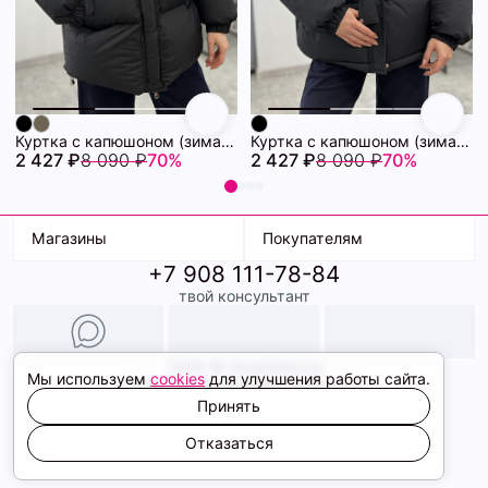
Куртка с капюшоном (зима) 72460880\15
Куртка с капюшоном (зима) 72460878\15
2 427 ₽
8 090 ₽
70%
2 427 ₽
8 090 ₽
70%
Магазины
Покупателям
+7 908 111-78-84
К. Маркса, 18
Доставка
твой консультант
Ленина, 15
Условия оплаты
ТК Терминал
Обмен и возврат
ТРК Континент
Подарочные карты
Образы
2026 © ShopDaAnna
Мы используем
cookies
для улучшения работы сайта.
Политика конфиденциальности
Соглашение cookie
Принять
Сайт создали
Отказаться