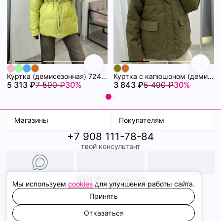
Куртка (демисезонная) 72462280\26
Куртка с капюшоном (демисезонная) 72462086\434
5 313 ₽
7 590 ₽
30%
3 843 ₽
5 490 ₽
30%
Магазины
Покупателям
+7 908 111-78-84
К. Маркса, 18
Доставка
твой консультант
Ленина, 15
Условия оплаты
ТК Терминал
Обмен и возврат
ТРК Континент
Подарочные карты
Образы
2026 © ShopDaAnna
Мы используем
cookies
для улучшения работы сайта.
Политика конфиденциальности
Соглашение cookie
Принять
Сайт создали
Отказаться