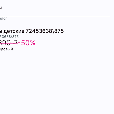
Ы
алог
ы детские 72453638\875
453638\875
890 ₽
-50%
ндовый