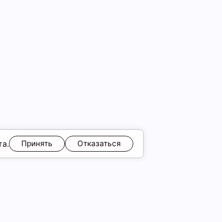
та.
Принять
Отказаться