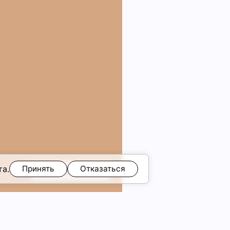
та.
Принять
Отказаться
ещё в образе