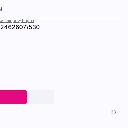
Ы
и | шорты
Шорты
72462607\530
33