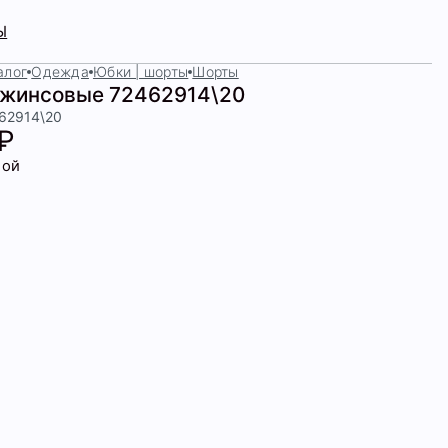
Ы
алог
Одежда
Юбки | шорты
Шорты
жинсовые 72462914\20
462914\20
 ₽
бой