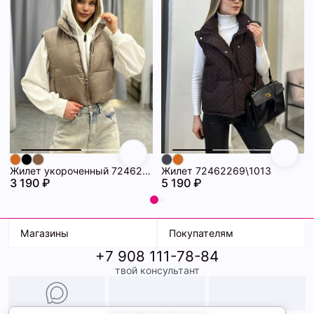
Жилет укороченный 72462060\1017
Жилет 72462269\1013
3 190 ₽
5 190 ₽
Магазины
Покупателям
+7 908 111-78-84
К. Маркса, 18
Доставка
твой консультант
Ленина, 15
Условия оплаты
ТК Терминал
Обмен и возврат
ТРК Континент
Подарочные карты
Образы