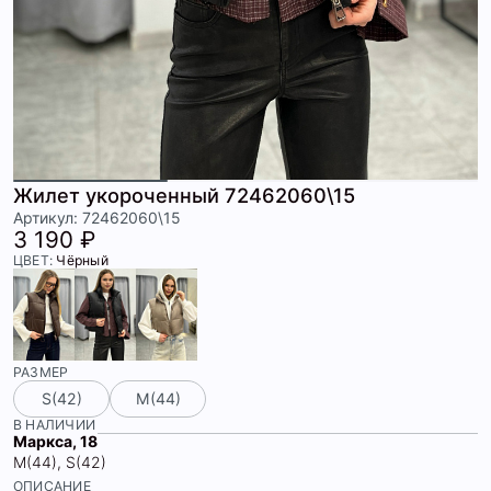
Жилет укороченный 72462060\15
Артикул: 72462060\15
3 190 ₽
ЦВЕТ:
Чёрный
РАЗМЕР
S(42)
М(44)
В НАЛИЧИИ
Маркса, 18
М(44), S(42)
ОПИСАНИЕ