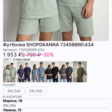
Футболка SHOPDAANNA 72458896\434
Артикул: 72458896\434
1 953 ₽
2 790 ₽
-30%
ЦВЕТ:
Оливковый
РАЗМЕР
4XL(54)
5XL(56)
В НАЛИЧИИ
Маркса, 18
5XL(56)
Ленина, 15