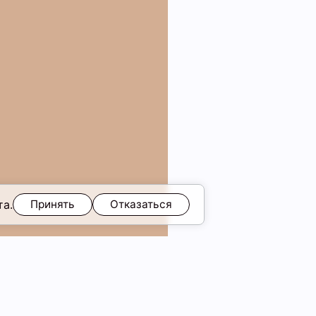
та.
Принять
Отказаться
скидка