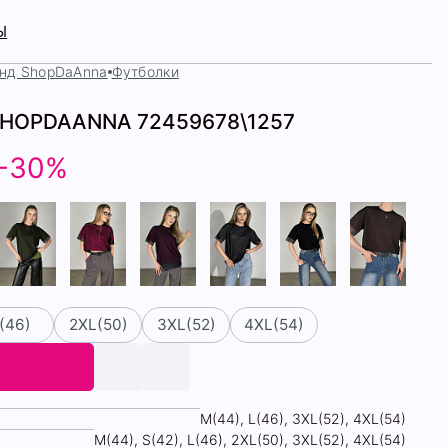
Ы
нд ShopDaAnna
Футболки
 SHOPDAANNA 72459678\1257
-30%
(46)
2XL(50)
3XL(52)
4XL(54)
М(44), L(46), 3XL(52), 4XL(54)
М(44), S(42), L(46), 2XL(50), 3XL(52), 4XL(54)