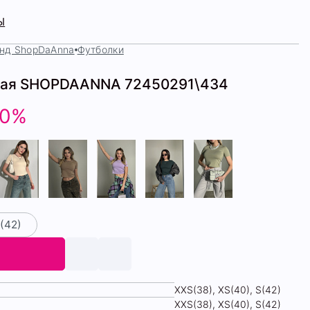
Ы
нд ShopDaAnna
Футболки
ная SHOPDAANNA 72450291\434
50%
(42)
XXS(38), XS(40), S(42)
XXS(38), XS(40), S(42)