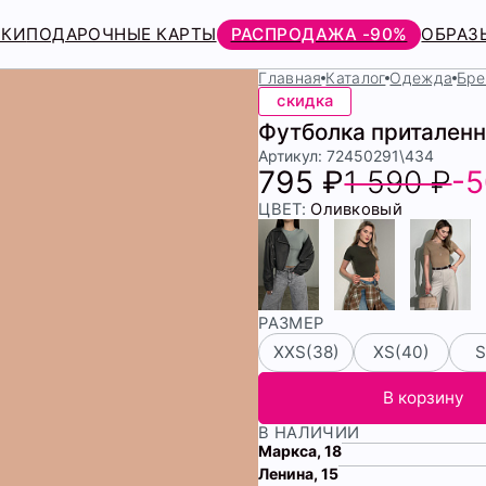
РКИ
ПОДАРОЧНЫЕ КАРТЫ
РАСПРОДАЖА -90%
ОБРАЗ
Главная
Каталог
Одежда
Бре
скидка
Футболка притален
Артикул: 72450291\434
795 ₽
1 590 ₽
-
ЦВЕТ:
Оливковый
РАЗМЕР
XXS(38)
XS(40)
S
В корзину
В НАЛИЧИИ
Маркса, 18
Ленина, 15