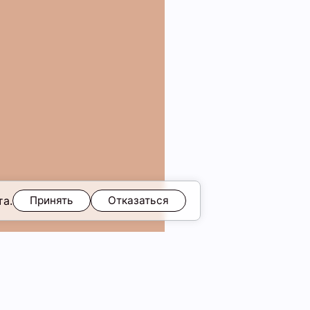
та.
Принять
Отказаться
скидка