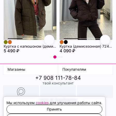
Куртка с капюшоном (демисезонная) 72462086\1013
Куртка (демисезонная) 72462069\1013
5 490 ₽
4 090 ₽
Магазины
Покупателям
+7 908 111-78-84
К. Маркса, 18
Доставка
твой консультант
Ленина, 15
Условия оплаты
ТК Терминал
Обмен и возврат
ТРК Континент
Подарочные карты
Образы
2026 © ShopDaAnna
Мы используем
cookies
для улучшения работы сайта.
Политика конфиденциальности
Соглашение cookie
Принять
Сайт создали