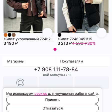
Жилет укороченный 72462060\15
Жилет 72460451\15
3 190 ₽
3 213 ₽
4 590 ₽
30%
Магазины
Покупателям
+7 908 111-78-84
К. Маркса, 18
Доставка
твой консультант
Ленина, 15
Условия оплаты
ТК Терминал
Обмен и возврат
ТРК Континент
Подарочные карты
Образы
2026 © ShopDaAnna
Мы используем
cookies
для улучшения работы сайта.
Политика конфиденциальности
Соглашение cookie
Принять
Сайт создали
Отказаться