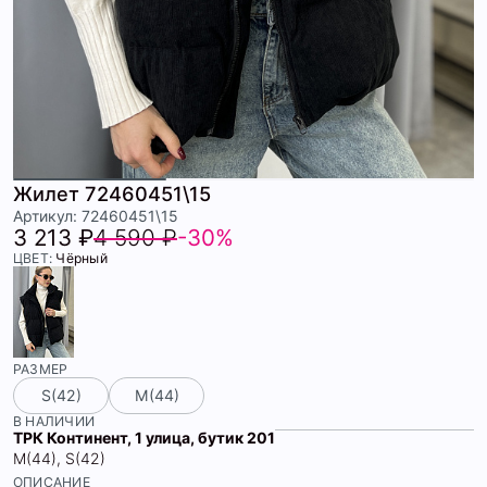
Жилет 72460451\15
Артикул: 72460451\15
3 213 ₽
4 590 ₽
-30%
ЦВЕТ:
Чёрный
РАЗМЕР
S(42)
М(44)
В НАЛИЧИИ
ТРК Континент, 1 улица, бутик 201
М(44), S(42)
ОПИСАНИЕ