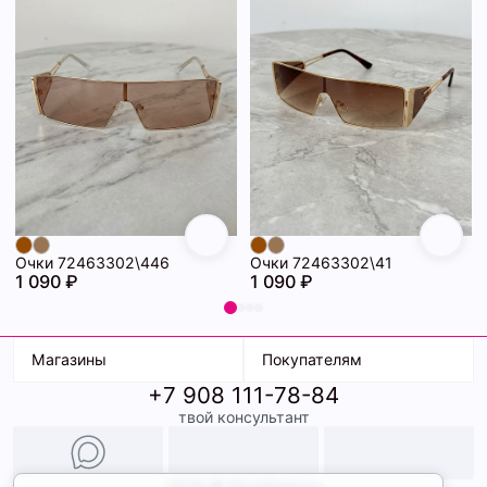
Очки 72463302\446
Очки 72463302\41
1 090 ₽
1 090 ₽
Магазины
Покупателям
+7 908 111-78-84
К. Маркса, 18
Доставка
твой консультант
Ленина, 15
Условия оплаты
ТК Терминал
Обмен и возврат
ТРК Континент
Подарочные карты
Образы