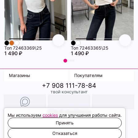
Топ 72463369\25
Топ 72463365\25
1 490 ₽
1 490 ₽
Магазины
Покупателям
+7 908 111-78-84
К. Маркса, 18
Доставка
твой консультант
Ленина, 15
Условия оплаты
ТК Терминал
Обмен и возврат
ТРК Континент
Подарочные карты
Образы
2026 © ShopDaAnna
Мы используем
cookies
для улучшения работы сайта.
Политика конфиденциальности
Соглашение cookie
Принять
Сайт создали
Отказаться