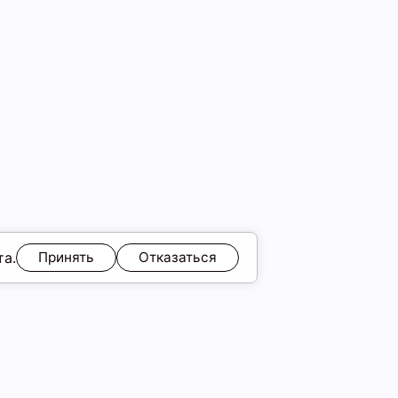
та.
Принять
Отказаться